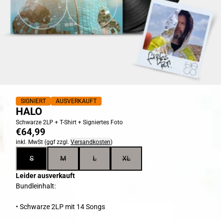
SIGNIERT
AUSVERKAUFT
HALO
Schwarze 2LP + T-Shirt + Signiertes Foto
€64,99
inkl. MwSt (ggf zzgl.
Versandkosten
)
size
S
M
L
XL
Leider ausverkauft
Bundleinhalt:
• Schwarze 2LP mit 14 Songs